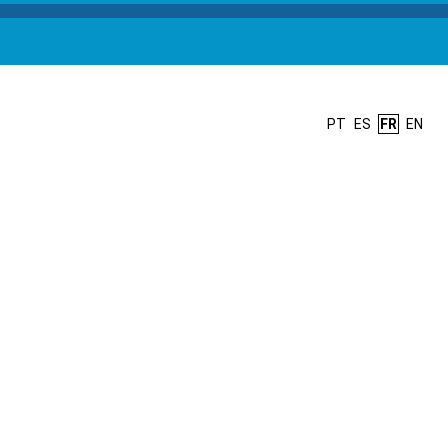
PT
ES
FR
EN